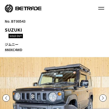
No. BT00543
SUZUKI
SOLD OUT
ジムニー
660XC4WD