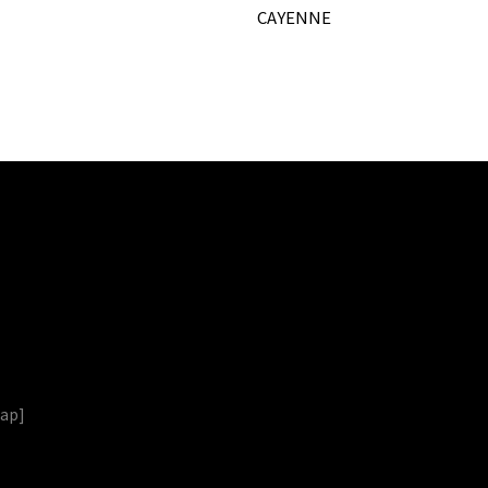
CAYENNE
map
]