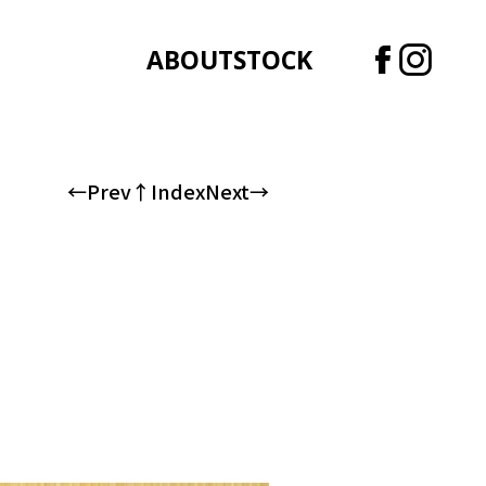
ABOUT
STOCK
←Prev
↑Index
Next→