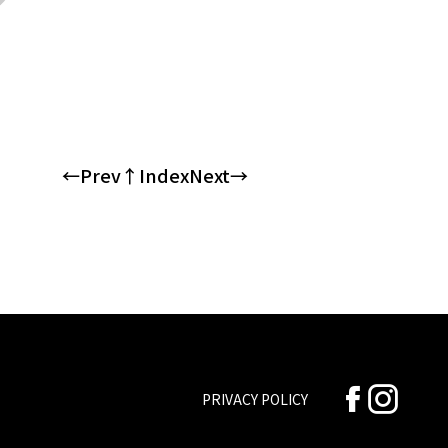
←Prev
↑Index
Next→
PRIVACY POLICY