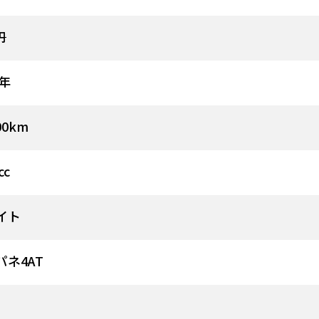
円
9年
00km
cc
イト
パネ4AT