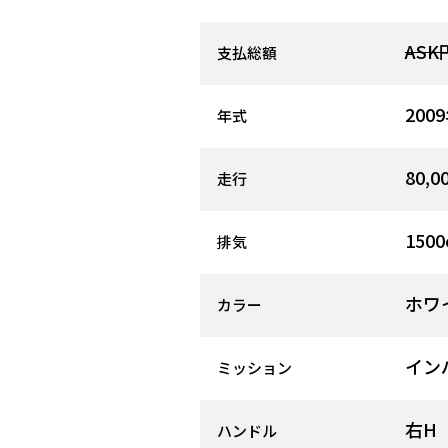
ASK
支払総額
200
年式
80,0
走行
1500
排気
ホワ
カラー
イン
ミッション
右H
ハンドル