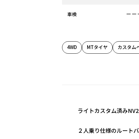
－－
車検
4WD
MTタイヤ
カスタム
ライトカスタム済みNV
２人乗り仕様のルート