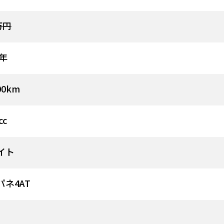
万円
8年
00km
cc
イト
パネ4AT