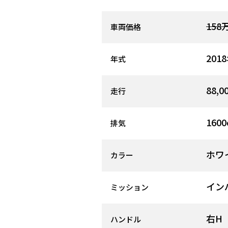
158
車両価格
201
年式
88,0
走行
1600
排気
ホワ
カラー
イン
ミッション
右H
ハンドル