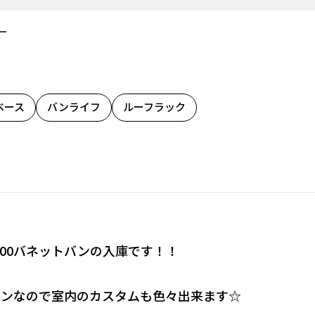
－
ベース
バンライフ
ルーフラック
200バネットバンの入庫です！！
バンなので室内のカスタムも色々出来ます☆