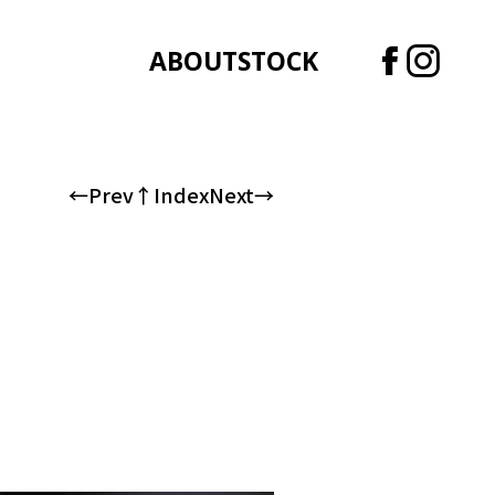
ABOUT
STOCK
←Prev
↑Index
Next→