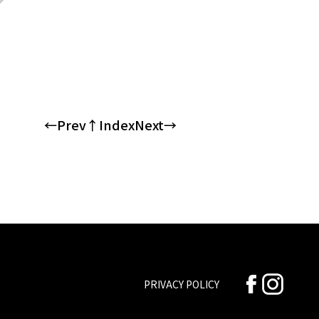
←Prev
↑Index
Next→
PRIVACY POLICY